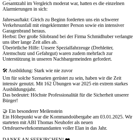
Gesamtzahl im Vergleich moderat war, hatten es die einzelnen
Alarmierungen in sich:
Jahresauftakt: Gleich zu Beginn forderten uns ein schwerer
Verkehrsunfall mit eingeklemmter Person sowie ein intensiver
Garagenbrand heraus.
Herbst: Der große Silobrand bei der Firma Schmidhuber verlangte
uns über lange Zeit alles ab.
Überörtliche Hilfe: Unsere Spezialfahrzeuge (Drehleiter,
Atemschutz und Gefahrgut) waren zudem mehrfach zur
Unterstützung in unseren Nachbargemeinden gefordert.
🛠️ Ausbildung: Stark wie nie zuvor
Um für solche Szenarien gerüstet zu sein, haben wir die Zeit
intensiv genutzt. Mit 162 Übungen war 2025 ein extrem starkes
Ausbildungsjahr.
Das bedeutet: Höchste Professionalität für die Sicherheit unserer
Bürger!
🤝 Ein besonderer Meilenstein
Ein Höhepunkt war die Kommandoübergabe am 03.01.2025. Wir
starteten mit ABI Thomas Neuhofer als neuen
Ortsfeuerwehrkommandanten voller Elan in das Jahr.
DANKE AN SEEKIRCHEN! ❤️