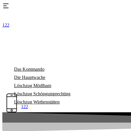
Zum
Inhalt
springen
122
Das Kommando
Die Hauptwache
Löschzug Mödlham
Löschzug Schöngumprechting
Löschzug Wirthenstätten
122