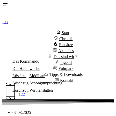
Zum
Inhalt
springen
122
Start
Chronik
Einsätze
Aktuelles
Das sind wir
Das Kommando
Jugend
Die Hauptwache
Fuhrpark
Tipps & Downloads
Löschzug Mödlham
Kontakt
Löschzug Schöngumprechting
Löschzug Wirthenstätten
122
07.03.2025