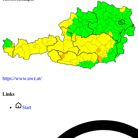
https://www.uwz.at/
Links
Start