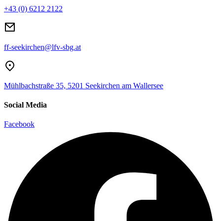
+43 (0) 6212 2122
ff-seekirchen@lfv-sbg.at
Mühlbachstraße 35, 5201 Seekirchen am Wallersee
Social Media
Facebook